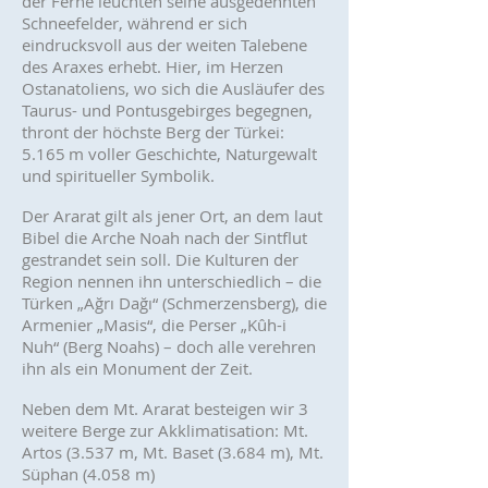
der Ferne leuchten seine ausgedehnten
Schneefelder, während er sich
eindrucksvoll aus der weiten Talebene
des Araxes erhebt. Hier, im Herzen
Ostanatoliens, wo sich die Ausläufer des
Taurus- und Pontusgebirges begegnen,
thront der höchste Berg der Türkei:
5.165 m voller Geschichte, Naturgewalt
und spiritueller Symbolik.
Der Ararat gilt als jener Ort, an dem laut
Bibel die Arche Noah nach der Sintflut
gestrandet sein soll. Die Kulturen der
Region nennen ihn unterschiedlich – die
Türken „Ağrı Dağı“ (Schmerzensberg), die
Armenier „Masis“, die Perser „Kûh-i
Nuh“ (Berg Noahs) – doch alle verehren
ihn als ein Monument der Zeit.
Neben dem Mt. Ararat besteigen wir 3
weitere Berge zur Akklimatisation: Mt.
Artos (3.537 m, Mt. Baset (3.684 m), Mt.
Süphan (4.058 m)